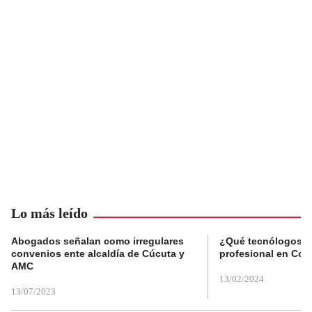
Lo más leído
Abogados señalan como irregulares
¿Qué tecnólogos re
convenios ente alcaldía de Cúcuta y
profesional en Col
AMC
13/02/2024
13/07/2023