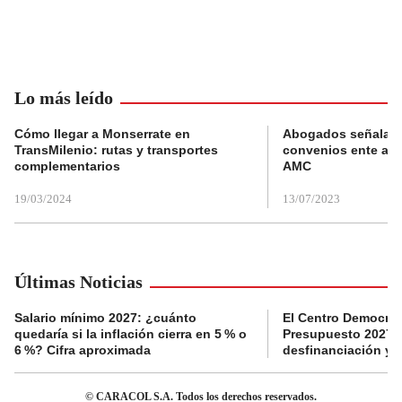
Lo más leído
Cómo llegar a Monserrate en
Abogados señalan 
TransMilenio: rutas y transportes
convenios ente alc
complementarios
AMC
19/03/2024
13/07/2023
Últimas Noticias
Salario mínimo 2027: ¿cuánto
El Centro Democrát
quedaría si la inflación cierra en 5 % o
Presupuesto 2027 p
6 %? Cifra aproximada
desfinanciación y 
© CARACOL S.A. Todos los derechos reservados.