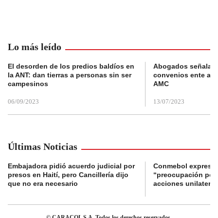
Lo más leído
El desorden de los predios baldíos en
Abogados señalan 
la ANT: dan tierras a personas sin ser
convenios ente alc
campesinos
AMC
06/09/2023
13/07/2023
Últimas Noticias
Embajadora pidió acuerdo judicial por
Conmebol expresó
presos en Haití, pero Cancillería dijo
“preocupación por 
que no era necesario
acciones unilateral
© CARACOL S.A. Todos los derechos reservados.