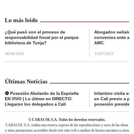
Lo más leído
¿Qué pasó con el proceso de
Abogados señalan 
responsabilidad fiscal por el parque
convenios ente alc
biblioteca de Tunja?
AMC
29/08/2023
13/07/2023
Últimas Noticias
🔴 Posesión Abelardo de la Espriella
Infantino visita es
EN VIVO | Lo último en DIRECTO:
en Cali previo a pa
Llegaron los delegados a Cali
posesión presidenc
© CARACOL S.A. Todos los derechos reservados.
CARACOL S.A. realiza una reserva expresa de las reproducciones y usos de las obras
y otras prestaciones accesibles desde este sitio web a medios de lectura mecánica u otros