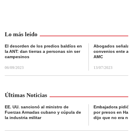
Lo más leído
El desorden de los predios baldíos en
Abogados señalan 
la ANT: dan tierras a personas sin ser
convenios ente alc
campesinos
AMC
06/09/2023
13/07/2023
Últimas Noticias
EE. UU. sancionó al ministro de
Embajadora pidió a
Fuerzas Armadas cubano y cúpula de
por presos en Haití,
la industria militar
dijo que no era nec