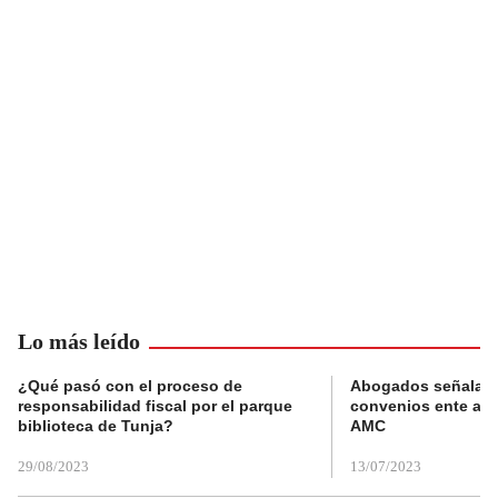
Lo más leído
¿Qué pasó con el proceso de
Abogados señalan 
responsabilidad fiscal por el parque
convenios ente alc
biblioteca de Tunja?
AMC
29/08/2023
13/07/2023