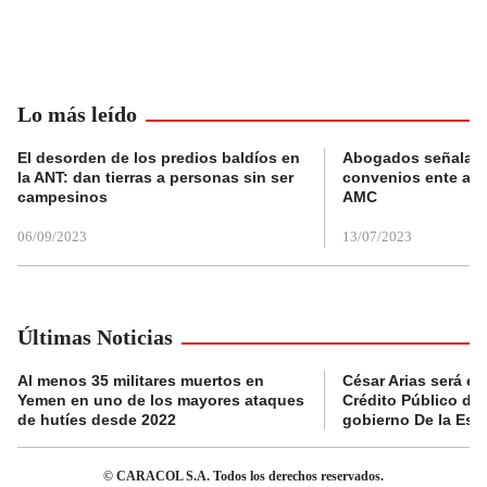
Lo más leído
El desorden de los predios baldíos en
Abogados señalan 
la ANT: dan tierras a personas sin ser
convenios ente alc
campesinos
AMC
06/09/2023
13/07/2023
Últimas Noticias
Al menos 35 militares muertos en
César Arias será el 
Yemen en uno de los mayores ataques
Crédito Público de
de hutíes desde 2022
gobierno De la Espr
© CARACOL S.A. Todos los derechos reservados.