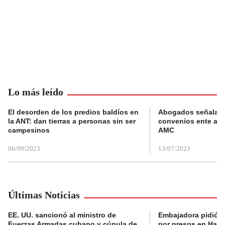
Lo más leído
El desorden de los predios baldíos en
Abogados señalan 
la ANT: dan tierras a personas sin ser
convenios ente alc
campesinos
AMC
06/09/2023
13/07/2023
Últimas Noticias
EE. UU. sancionó al ministro de
Embajadora pidió a
Fuerzas Armadas cubano y cúpula de
por presos en Haití,