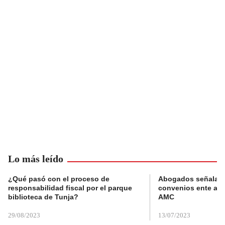
Lo más leído
¿Qué pasó con el proceso de
Abogados señalan 
responsabilidad fiscal por el parque
convenios ente alc
biblioteca de Tunja?
AMC
29/08/2023
13/07/2023