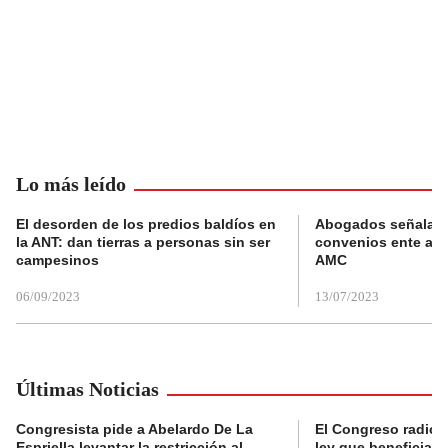
Lo más leído
El desorden de los predios baldíos en
Abogados señalan 
la ANT: dan tierras a personas sin ser
convenios ente alc
campesinos
AMC
06/09/2023
13/07/2023
Últimas Noticias
Congresista pide a Abelardo De La
El Congreso radicó
Espriella levantar la restricción al
ley que beneficia al