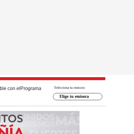
Selecciona tu emisora
ble con el
Programa
Elige tu emisora