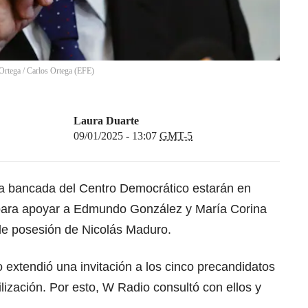
 Ortega
/
Carlos Ortega
(
EFE
)
Laura Duarte
09/01/2025 - 13:07
GMT-5
 la bancada del Centro Democrático estarán en
para apoyar a Edmundo González y María Corina
de posesión de Nicolás Maduro.
o extendió una invitación a los cinco precandidatos
lización. Por esto, W Radio consultó con ellos y