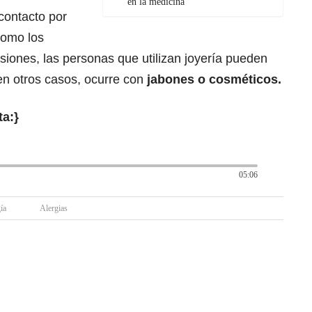
en la medicina
contacto por
como los
siones, las personas que utilizan joyería pueden
 en otros casos, ocurre con
jabones o cosméticos.
ta:}
05:06
ía
Alergias