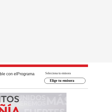
Selecciona tu emisora
ble con el
Programa
Elige tu emisora