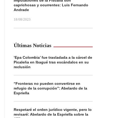
Imputaciones de la Fiscalía son
caprichosas y ocurrentes: Luis Fernando
Andrade
18/08/2023
Últimas Noticias
‘Epa Colombia’ fue trasladada a la cárcel de
Picaleña en Ibagué tras escándalos en su
reclusión
“Fronteras no pueden convertirse en
refugio de la corrupción”: Abelardo de la
Espriella
Respetaré el orden jurídico vigente, pero lo
revisaré: Abelardo de la Espriella sobre la