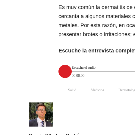
Es muy común la dermatitis de 
cercanía a algunos materiales 
metales. Por esta razón, en oca
presentar brotes o irritaciones;
Escuche la entrevista comple
Escucha el audio
00:00:00
Salud
Medicina
Dermatolog