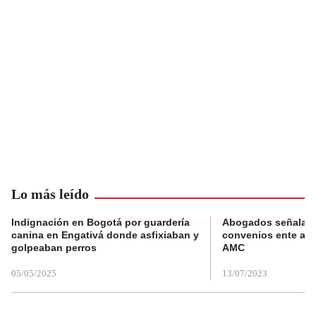
Lo más leído
Indignación en Bogotá por guardería
Abogados señalan 
canina en Engativá donde asfixiaban y
convenios ente alc
golpeaban perros
AMC
05/05/2025
13/07/2023