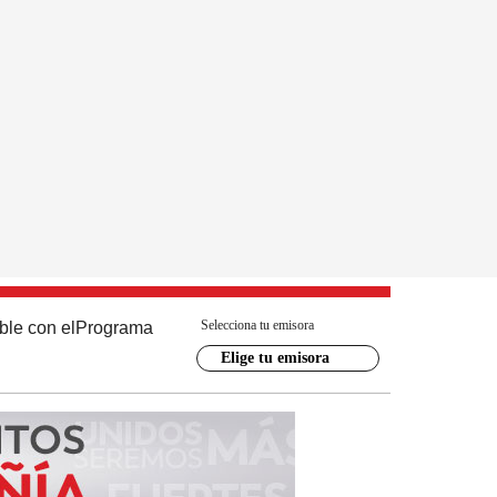
Selecciona tu emisora
ble con el
Programa
Elige tu emisora