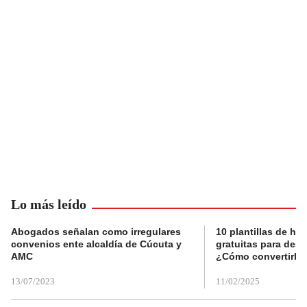
Lo más leído
Abogados señalan como irregulares
10 plantillas de hoj
convenios ente alcaldía de Cúcuta y
gratuitas para des
AMC
¿Cómo convertirla
13/07/2023
11/02/2025