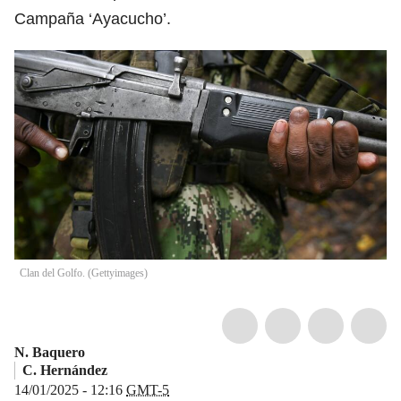
Campaña ‘Ayacucho’.
Clan del Golfo.
(
Gettyimages
)
N. Baquero
C. Hernández
14/01/2025 - 12:16
GMT-5