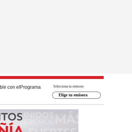
Selecciona tu emisora
ble con el
Programa
Elige tu emisora