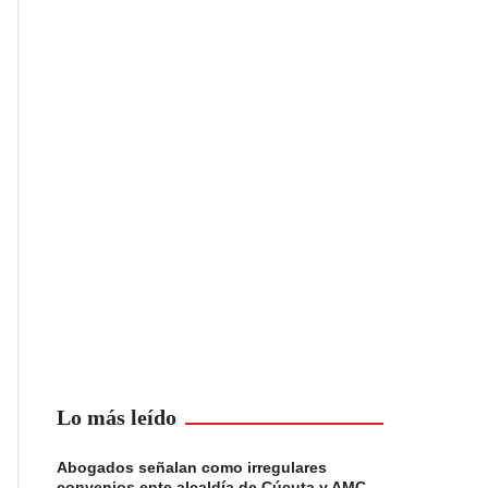
Lo más leído
Abogados señalan como irregulares
convenios ente alcaldía de Cúcuta y AMC