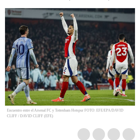
Encuentro entre el Arsenal FC y Tottenham Hotspur FOTO: EFE/EPA/DAVID
CLIFF
/
DAVID CLIFF
(
EFE
)