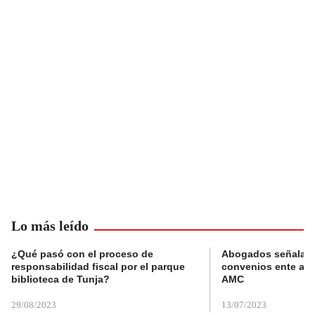
Lo más leído
¿Qué pasó con el proceso de
Abogados señalan 
responsabilidad fiscal por el parque
convenios ente alc
biblioteca de Tunja?
AMC
29/08/2023
13/07/2023