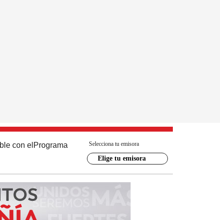
Selecciona tu emisora
ble con el
Programa
Elige tu emisora