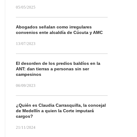
05/05/2025
Abogados señalan como irregulares
convenios ente alcaldía de Cúcuta y AMC
13/07/2023
El desorden de los predios baldíos en la
ANT: dan tierras a personas sin ser
campesinos
06/09/2023
¿Quién es Claudia Carrasquilla, la concejal
de Medellín a quien la Corte imputará
cargos?
21/11/2024