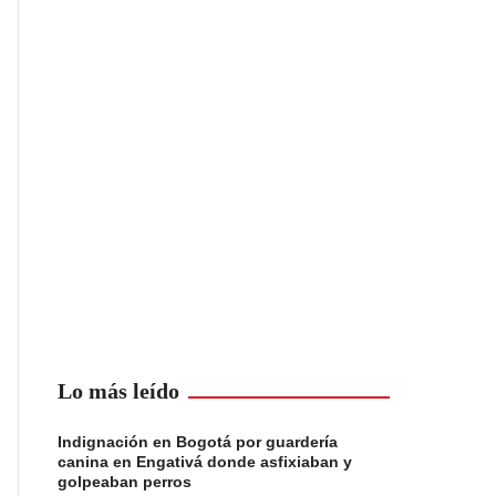
Lo más leído
Indignación en Bogotá por guardería
canina en Engativá donde asfixiaban y
golpeaban perros