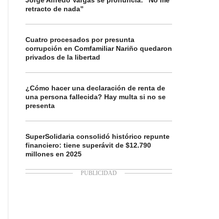
Jorge Alfredo Vargas se pronuncia: “No me
retracto de nada”
Cuatro procesados por presunta
corrupción en Comfamiliar Nariño quedaron
privados de la libertad
¿Cómo hacer una declaración de renta de
una persona fallecida? Hay multa si no se
presenta
SuperSolidaria consolidó histórico repunte
financiero: tiene superávit de $12.790
millones en 2025