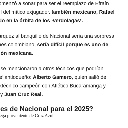
menzó a sonar para ser el reemplazo de Efraín
l del mítico exjugador, t
ambién mexicano, Rafael
o en la órbita de los ‘verdolagas’.
rquez al banquillo de Nacional sería una sorpresa
ones colombiano,
sería difícil porque es uno de
ción mexicana.
se mencionaron a otros técnicos que podrían
de’ antioqueño:
Alberto Gamero
, quien salió de
extécnico campeón con Atlético Bucaramanga y
z
y
Juan Cruz Real.
jes de Nacional para el 2025?
lega proveniente de Cruz Azul.