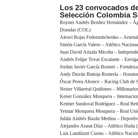
Los 23 convocados de
Selección Colombia S
Royner Andrés Benítez Hernández – Ág
Doradas (COL)
Alexei Rojas Fedorushchenko – Arsena
Simón García Valero – Atlético Naciona
Juan David Arizala Micolta – Independi
Andrés Felipe Tovar Escalante – Envig
Jordan Javier García Bonnet – Fortalez
Andy Duván Batioja Rentería – Hous
Óscar Perea Abonce – Racing Club de 
Neiser Villarreal Quiñones – Millonari
Kener González Mosquera – Internacion
Keimer Sandoval Rodríguez – Real Bet
Yeimar Mosquera Mosquera – Real Un
Julián Andrés Bazán Medina – Deportiv
Alejandro Ararat Díaz – Atlético Huila
Luis Landázuri Cuenu – Atlético Nacio