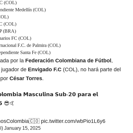
 FC (COL)
ndiente Medellín (COL)
(COL)
.C
(COL)
 SP (BRA)
narios FC
(COL)
ernacional F.C. de Palmira
(COL)
ependiente Santa Fe (COL)
dada por la
Federación Colombiana de Fútbol
,
 jugador de
Envigado F.C
(COL), no hará parte del
 por
César Torres
.
𝗼𝗹𝗼𝗺𝗯𝗶𝗮 𝗠𝗮𝘀𝗰𝘂𝗹𝗶𝗻𝗮 𝗦𝘂𝗯-𝟮𝟬 𝗽𝗮𝗿𝗮 𝗲𝗹
𝟱 😎🤙
osColombia
🇨🇴
pic.twitter.com/wbPio1L6y6
l)
January 15, 2025