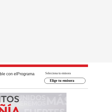
Selecciona tu emisora
ble con el
Programa
Elige tu emisora