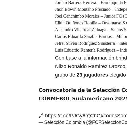
Jordan Barrera Herrera – Barranquilla
Jhon Edwin Montaño Preciado – Indepe
Joel Canchimbo Morales – Junior FC 
Elkin Quiñones Bonilla – Orsomarso S
Alejandro Villarreal Zuluaga – Santos
Carlos Eduardo Sarabia Barrios – Millo
Jefrei Stiven Rodríguez Sinisterra – Int
Luis Eduardo Rentería Rodríguez – Ind
Con base a la información brin
Nilzo Ronaldo Ramírez Orozco,
grupo de
23 jugadores
elegido
𝗖𝗼𝗻𝘃𝗼𝗰𝗮𝘁𝗼𝗿𝗶𝗮 𝗱𝗲 𝗹𝗮 𝗦𝗲𝗹𝗲𝗰𝗰𝗶𝗼́𝗻 
𝗖𝗢𝗡𝗠𝗘𝗕𝗢𝗟 𝗦𝘂𝗱𝗮𝗺𝗲𝗿𝗶𝗰𝗮𝗻𝗼 𝟮𝟬
🔗
https://t.co/PJGy6rQ2hG
#TodosSom
— Selección Colombia (@FCFSeleccionCo