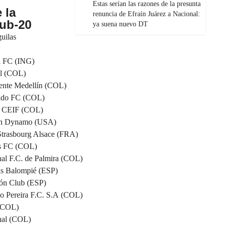
Estas serían las razones de la presunta
 la
renuncia de Efraín Juárez a Nacional:
ub-20
ya suena nuevo DT
uilas
l FC (ING)
l
(COL)
ente Medellín
(COL)
ado FC
(COL)
a CEIF
(COL)
ton Dynamo (USA)
Strasbourg Alsace (FRA)
os FC (COL)
al F.C. de Palmira (COL)
is Balompié (ESP)
ión Club (ESP)
o Pereira F.C. S.A (COL)
 (COL)
nal (COL)