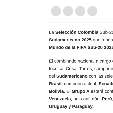
La
Selección Colombia
Sub-20
Sudamericano 2025
que tendr
Mundo de la FIFA Sub-20 202
El combinado nacional a cargo d
técnico, César Torres, comparti
del
Sudamericano
con las sel
Brasil
, campeón actual,
Ecuad
Bolivia
. El
Grupo A
estará con
Venezuela
, país anfitrión,
Perú
Uruguay
y
Paraguay
.