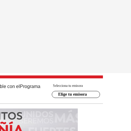
Selecciona tu emisora
ble con el
Programa
Elige tu emisora