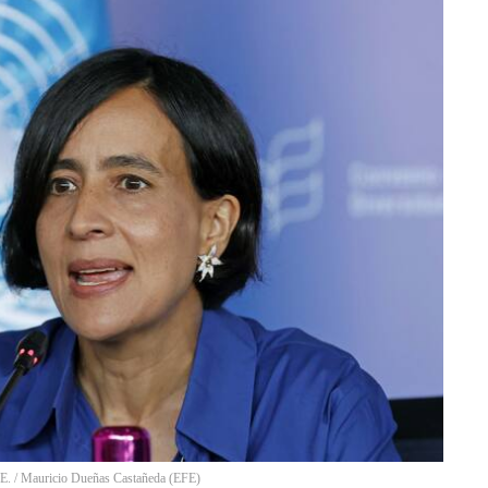
E.
/
Mauricio Dueñas Castañeda
(
EFE
)