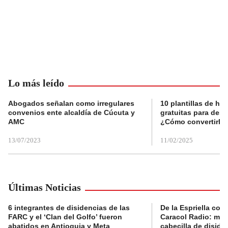
Lo más leído
Abogados señalan como irregulares
10 plantillas de hoj
convenios ente alcaldía de Cúcuta y
gratuitas para des
AMC
¿Cómo convertirla
13/07/2023
11/02/2025
Últimas Noticias
6 integrantes de disidencias de las
De la Espriella con
FARC y el ‘Clan del Golfo’ fueron
Caracol Radio: muri
abatidos en Antioquia y Meta
cabecilla de diside