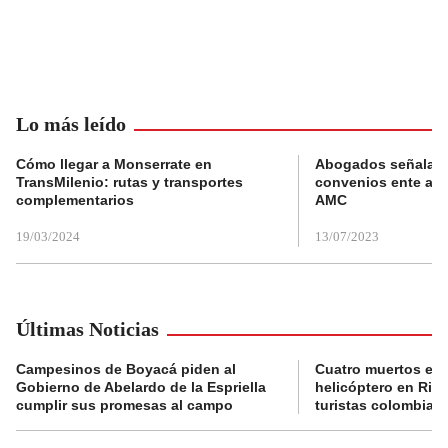
Lo más leído
Cómo llegar a Monserrate en
Abogados señalan 
TransMilenio: rutas y transportes
convenios ente alc
complementarios
AMC
19/03/2024
13/07/2023
Últimas Noticias
Campesinos de Boyacá piden al
Cuatro muertos en 
Gobierno de Abelardo de la Espriella
helicóptero en Rio,
cumplir sus promesas al campo
turistas colombian