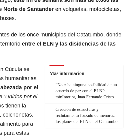
bargo,
este fin de semana son más de 6.000 las
de Norte de Santander
en volquetas, motocicletas,
 buses.
ntes de los once municipios del Catatumbo, donde
erritorio
entre el ELN y las disidencias de las
en Cúcuta se
Más información
as humanitarias
“No cabe ninguna posibilidad de un
abezada por el
acuerdo de paz con el ELN”:
a
‘Unidos por el
minInterior, Juan Fernando Cristo
s tienen la
Creación de estructuras y
, colchonetas,
reclutamiento forzado de menores:
los planes del ELN en el Catatumbo
alimento para
s para estas