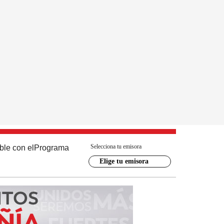
Selecciona tu emisora
ble con el
Programa
Elige tu emisora