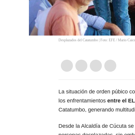
Desplazados del Catatumbo | Foto: EFE
/
Mario Caic
La situación de orden púbico c
los enfrentamientos
entre el E
Catatumbo, generando multitud
Desde la Alcaldía de Cúcuta s