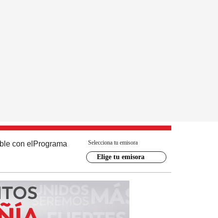
Selecciona tu emisora
ble con el
Programa
Elige tu emisora