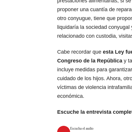
prestaciones alimentarias, si se
proponer una cuantía de reparac
otro conyugue, tiene que propon
liquidaría la sociedad conyugal
relacionado con custodia, visita
Cabe recordar que
esta Ley fu
Congreso de la República
y t
incluye medidas para garantizar 
cuidado de los hijos. Ahora, ot
víctimas de violencia intrafami
económica.
Escuche la entrevista comple
Escucha el audio