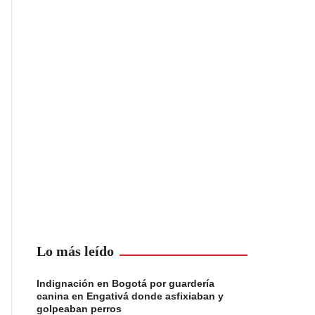
Lo más leído
Indignación en Bogotá por guardería
canina en Engativá donde asfixiaban y
golpeaban perros