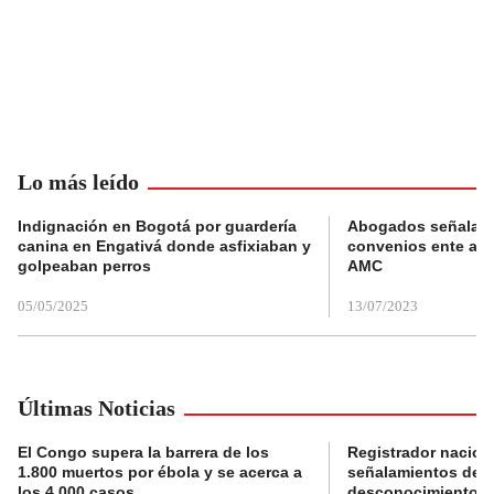
Lo más leído
Indignación en Bogotá por guardería
Abogados señalan 
canina en Engativá donde asfixiaban y
convenios ente alc
golpeaban perros
AMC
05/05/2025
13/07/2023
Últimas Noticias
El Congo supera la barrera de los
Registrador nacion
1.800 muertos por ébola y se acerca a
señalamientos de f
los 4.000 casos
desconocimiento de