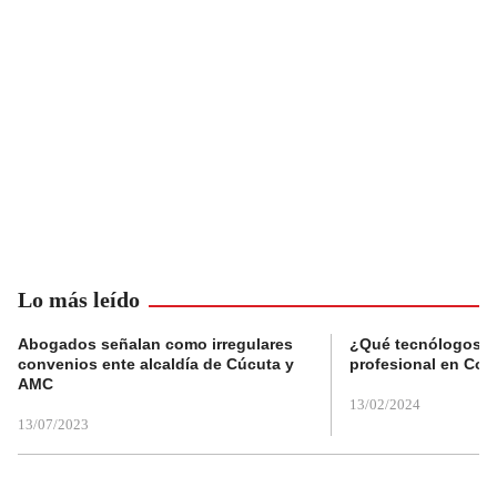
Lo más leído
Abogados señalan como irregulares
¿Qué tecnólogos re
convenios ente alcaldía de Cúcuta y
profesional en Col
AMC
13/02/2024
13/07/2023