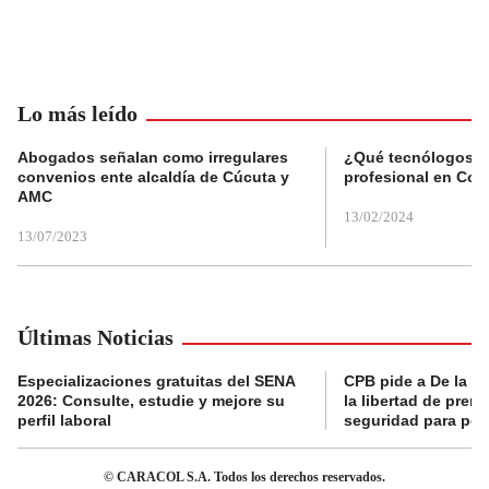
Lo más leído
Abogados señalan como irregulares
¿Qué tecnólogos re
convenios ente alcaldía de Cúcuta y
profesional en Col
AMC
13/02/2024
13/07/2023
Últimas Noticias
Especializaciones gratuitas del SENA
CPB pide a De la Es
2026: Consulte, estudie y mejore su
la libertad de prens
perfil laboral
seguridad para per
© CARACOL S.A. Todos los derechos reservados.