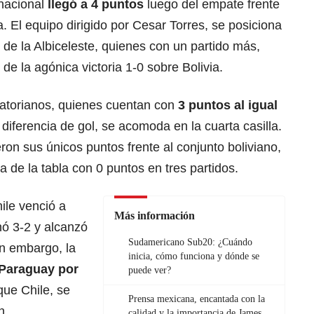
nacional
llegó a 4 puntos
luego del empate frente
a. El equipo dirigido por Cesar Torres, se posiciona
 de la Albiceleste, quienes con un partido más,
de la agónica victoria 1-0 sobre Bolivia.
uatorianos, quienes cuentan con
3 puntos al igual
diferencia de gol, se acomoda en la cuarta casilla.
n sus únicos puntos frente al conjunto boliviano,
 de la tabla con 0 puntos en tres partidos.
ile venció a
Más información
nó 3-2 y alcanzó
Sudamericano Sub20: ¿Cuándo
in embargo, la
inicia, cómo funciona y dónde se
Paraguay por
puede ver?
que Chile, se
Prensa mexicana, encantada con la
n.
calidad y la importancia de James