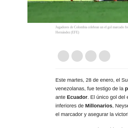
Jugadores de Colombia celebran un el gol marcado 
Hernández
(
EFE
)
Este martes, 28 de enero, el
Su
venezolanas, fue testigo de la
p
ante
Ecuador
. El único gol de
inferiores de
Millonarios
, Neyse
el marcador y asegurar la victor