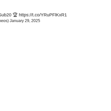
Sub20
🏆
https://t.co/YRuPFlKxR1
neos)
January 29, 2025