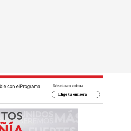
Selecciona tu emisora
ble con el
Programa
Elige tu emisora