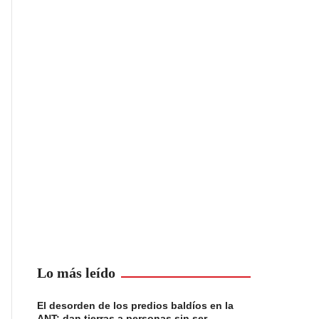
Lo más leído
El desorden de los predios baldíos en la
ANT: dan tierras a personas sin ser