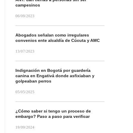
campesinos
06/09/2023
Abogados señalan como irregulares
convenios ente alcaldía de Cúcuta y AMC
13/07/2023
Indignación en Bogotá por guardería
canina en Engativá donde asfixiaban y
golpeaban perros
05/05/2025
¿Cómo saber si tengo un proceso de
embargo? Paso a paso para verificar
19/09/2024