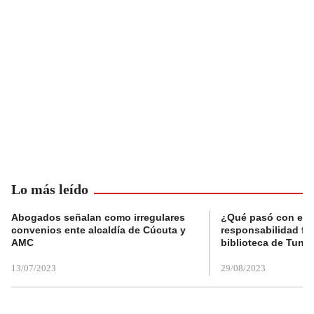
Lo más leído
Abogados señalan como irregulares
¿Qué pasó con el 
convenios ente alcaldía de Cúcuta y
responsabilidad fis
AMC
biblioteca de Tunja
13/07/2023
29/08/2023