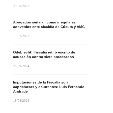
29/08/2023
Abogados señalan como irregulares
convenios ente alcaldía de Cúcuta y AMC
13/07/2023
Odebrecht: Fiscalía retiró escrito de
acusación contra siete procesados
26/09/2024
Imputaciones de la Fiscalía son
caprichosas y ocurrentes: Luis Fernando
Andrade
18/08/2023