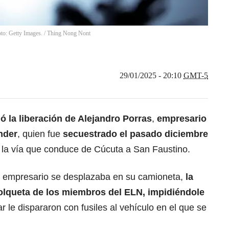
oto: Getty Images.
/
Thing Nong Nont
29/01/2025 - 20:10
GMT-5
ó la liberación de Alejandro Porras
,
empresario
nder
, quien fue
secuestrado el pasado diciembre
la vía que conduce de Cúcuta a San Faustino.
l empresario se desplazaba en su camioneta,
la
olqueta de los miembros del ELN, impidiéndole
ar le dispararon con fusiles al vehículo en el que se