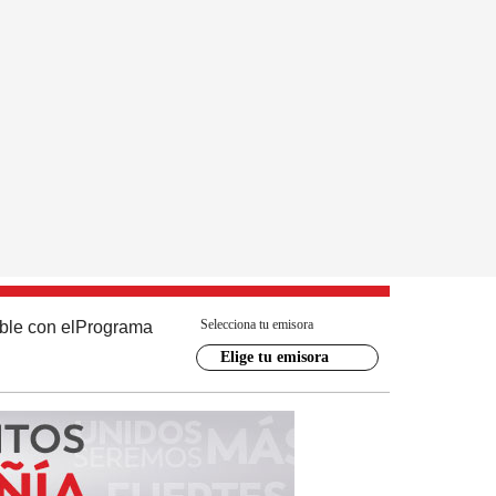
Selecciona tu emisora
ble con el
Programa
Elige tu emisora