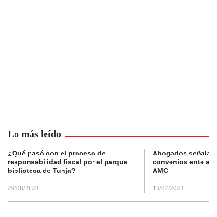
Lo más leído
¿Qué pasó con el proceso de
Abogados señalan 
responsabilidad fiscal por el parque
convenios ente alc
biblioteca de Tunja?
AMC
29/08/2023
13/07/2023