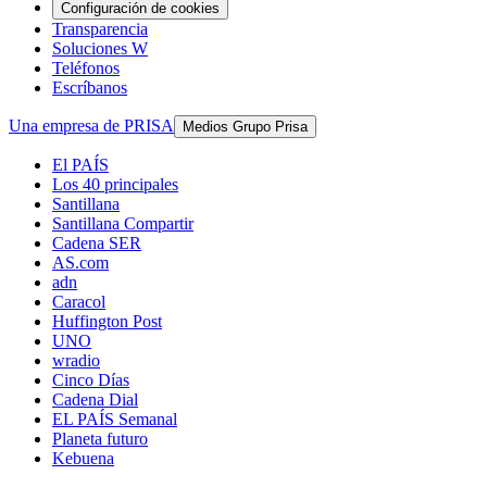
Configuración de cookies
Transparencia
Soluciones W
Teléfonos
Escríbanos
Una empresa de PRISA
Medios Grupo Prisa
El PAÍS
Los 40 principales
Santillana
Santillana Compartir
Cadena SER
AS.com
adn
Caracol
Huffington Post
UNO
wradio
Cinco Días
Cadena Dial
EL PAÍS Semanal
Planeta futuro
Kebuena