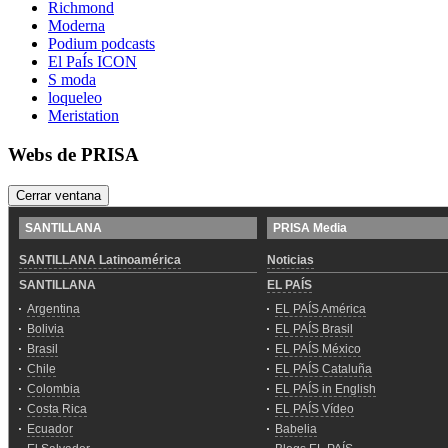
Richmond
Moderna
Podium podcasts
El PaÍs ICON
S moda
loqueleo
Meristation
Webs de PRISA
Cerrar ventana