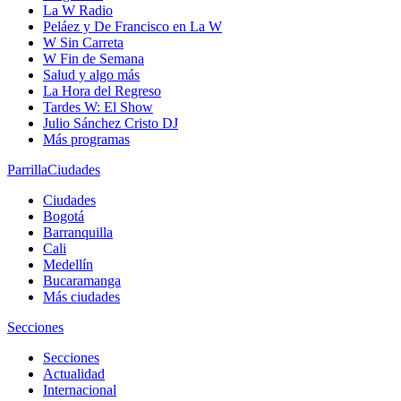
La W Radio
Peláez y De Francisco en La W
W Sin Carreta
W Fin de Semana
Salud y algo más
La Hora del Regreso
Tardes W: El Show
Julio Sánchez Cristo DJ
Más programas
Parrilla
Ciudades
Ciudades
Bogotá
Barranquilla
Cali
Medellín
Bucaramanga
Más ciudades
Secciones
Secciones
Actualidad
Internacional