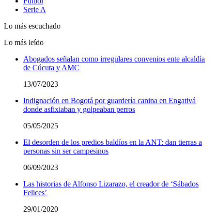
Fútbol
Serie A
Lo más escuchado
Lo más leído
Abogados señalan como irregulares convenios ente alcaldía
de Cúcuta y AMC
13/07/2023
Indignación en Bogotá por guardería canina en Engativá
donde asfixiaban y golpeaban perros
05/05/2025
El desorden de los predios baldíos en la ANT: dan tierras a
personas sin ser campesinos
06/09/2023
Las historias de Alfonso Lizarazo, el creador de ‘Sábados
Felices’
29/01/2020