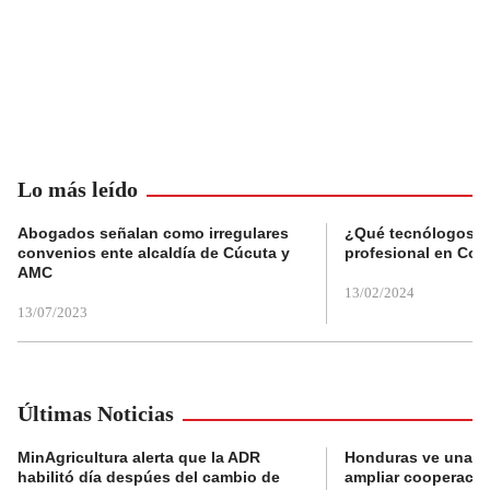
Lo más leído
Abogados señalan como irregulares
¿Qué tecnólogos re
convenios ente alcaldía de Cúcuta y
profesional en Col
AMC
13/02/2024
13/07/2023
Últimas Noticias
MinAgricultura alerta que la ADR
Honduras ve una o
habilitó día despúes del cambio de
ampliar cooperaci