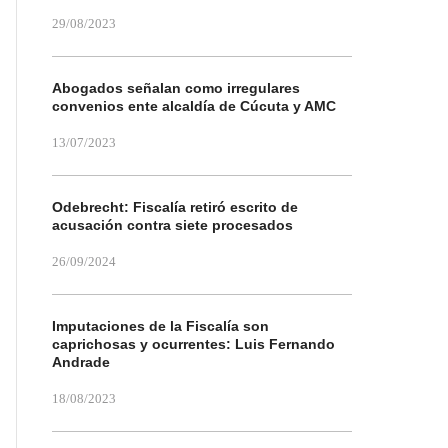
29/08/2023
Abogados señalan como irregulares
convenios ente alcaldía de Cúcuta y AMC
13/07/2023
Odebrecht: Fiscalía retiró escrito de
acusación contra siete procesados
26/09/2024
Imputaciones de la Fiscalía son
caprichosas y ocurrentes: Luis Fernando
Andrade
18/08/2023