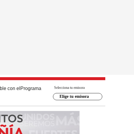
Selecciona tu emisora
ble con el
Programa
Elige tu emisora