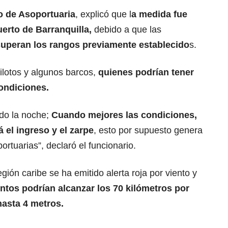
vo de Asoportuaria
, explicó que l
a medida fue
uerto de Barranquilla,
debido a que las
superan los rangos previamente establecido
s.
ilotos y algunos barcos,
quienes podrían tener
ondiciones.
ndo la noche;
Cuando mejores las condiciones,
á el ingreso y el zarpe
, esto por supuesto genera
ortuarias”, declaró el funcionario.
egión caribe se ha emitido alerta roja por viento y
ntos podrían alcanzar los 70 kilómetros por
hasta 4 metros.