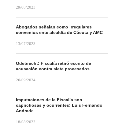
29/08/2023
Abogados señalan como irregulares
convenios ente alcaldía de Cúcuta y AMC
13/07/2023
Odebrecht: Fiscalía retiró escrito de
acusación contra siete procesados
26/09/2024
Imputaciones de la Fiscalía son
caprichosas y ocurrentes: Luis Fernando
Andrade
18/08/2023