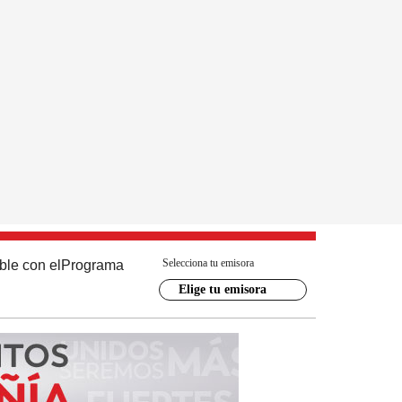
Selecciona tu emisora
ble con el
Programa
Elige tu emisora