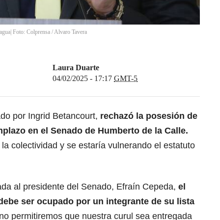
gua| Foto: Colprensa
/
Alvaro Tavera
Laura Duarte
04/02/2025 - 17:17
GMT-5
rado por
Ingrid Betancourt
,
rechazó la posesión de
lazo en el Senado de Humberto de la Calle.
 la colectividad y se estaría vulnerando el estatuto
ada al presidente del Senado,
Efraín Cepeda
,
el
debe ser ocupado por un integrante de su lista
“no permitiremos que nuestra curul sea entregada