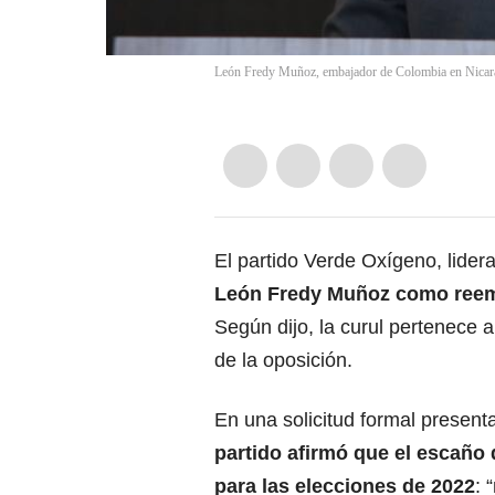
León Fredy Muñoz, embajador de Colombia en Nicara
El partido
Verde Oxígeno
, lide
León Fredy Muñoz
como reemp
Según dijo, la curul pertenece a
de la oposición.
En una solicitud formal present
partido afirmó que el escaño 
para las elecciones de 2022
: 