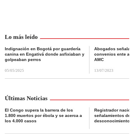
Lo más leído
Indignación en Bogotá por guardería
Abogados señalan 
canina en Engativá donde asfixiaban y
convenios ente alc
golpeaban perros
AMC
05/05/2025
13/07/2023
Últimas Noticias
El Congo supera la barrera de los
Registrador nacion
1.800 muertos por ébola y se acerca a
señalamientos de f
los 4.000 casos
desconocimiento de