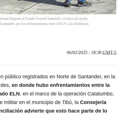
tinúan llegando al Estadio General Santander, en busca de ayuda
el Catatumbo, por los enfrentamientos entre el ELN y las disidencias
06/02/2025 - 18:38
GMT-5
n público registrados en Norte de Santander, en la
urdes,
en donde hubo enfrentamientos entre la
mado ELN
, en el marco de la operación Catatumbo,
e militar en el municipio de Tibú, la
Consejería
iliación advierte que esto hace parte de lo