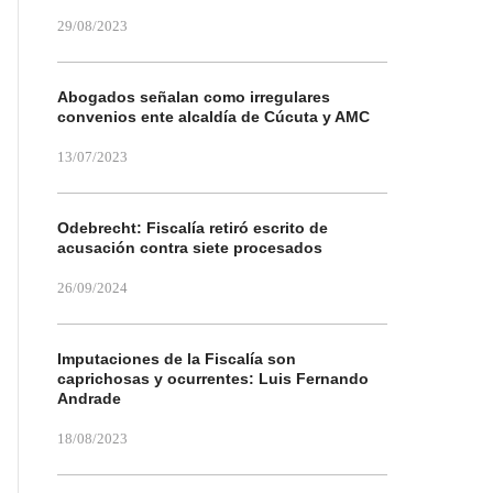
29/08/2023
Abogados señalan como irregulares
convenios ente alcaldía de Cúcuta y AMC
13/07/2023
Odebrecht: Fiscalía retiró escrito de
acusación contra siete procesados
26/09/2024
Imputaciones de la Fiscalía son
caprichosas y ocurrentes: Luis Fernando
Andrade
18/08/2023