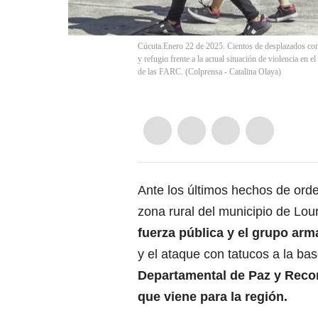
Cúcuta.Enero 22 de 2025. Cientos de desplazados con
y refugio frente a la actual situación de violencia en 
de las FARC. (Colprensa - Catalina Olaya)
Ante los últimos hechos de orde
zona rural del municipio de Lo
fuerza pública y el grupo ar
y el ataque con tatucos a la bas
Departamental de Paz y Reconc
que viene para la región.