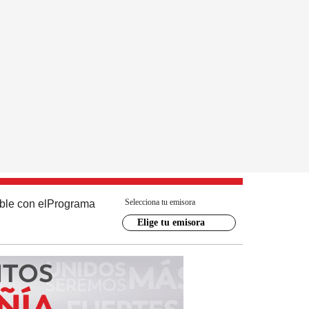
Selecciona tu emisora
ble con el
Programa
Elige tu emisora