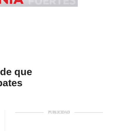
ide que
bates