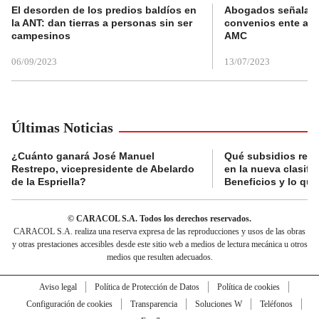
El desorden de los predios baldíos en
Abogados señalan 
la ANT: dan tierras a personas sin ser
convenios ente alc
campesinos
AMC
06/09/2023
13/07/2023
Últimas Noticias
¿Cuánto ganará José Manuel
Qué subsidios reci
Restrepo, vicepresidente de Abelardo
en la nueva clasifi
de la Espriella?
Beneficios y lo qu
© CARACOL S.A. Todos los derechos reservados.
CARACOL S.A. realiza una reserva expresa de las reproducciones y usos de las obras
y otras prestaciones accesibles desde este sitio web a medios de lectura mecánica u otros
medios que resulten adecuados.
Aviso legal
Política de Protección de Datos
Política de cookies
Configuración de cookies
Transparencia
Soluciones W
Teléfonos