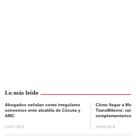
Lo más leído
Abogados señalan como irregulares
Cómo llegar a Mons
convenios ente alcaldía de Cúcuta y
TransMilenio: rutas
AMC
complementarios
13/07/2023
19/03/2024