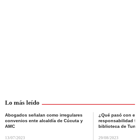
Lo más leído
Abogados señalan como irregulares
¿Qué pasó con el 
convenios ente alcaldía de Cúcuta y
responsabilidad fis
AMC
biblioteca de Tunja
13/07/2023
29/08/2023