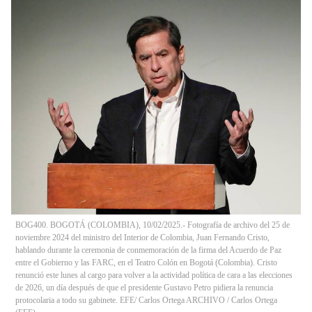
BOG400. BOGOTÁ (COLOMBIA), 10/02/2025.- Fotografía de archivo del 25 de
noviembre 2024 del ministro del Interior de Colombia, Juan Fernando Cristo,
hablando durante la ceremonia de conmemoración de la firma del Acuerdo de Paz
entre el Gobierno y las FARC, en el Teatro Colón en Bogotá (Colombia). Cristo
renunció este lunes al cargo para volver a la actividad política de cara a las elecciones
de 2026, un día después de que el presidente Gustavo Petro pidiera la renuncia
protocolaria a todo su gabinete. EFE/ Carlos Ortega ARCHIVO
/
Carlos Ortega