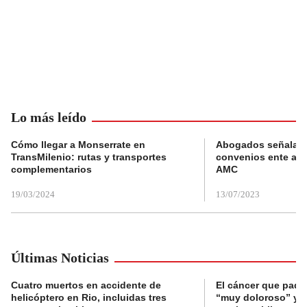
Lo más leído
Cómo llegar a Monserrate en
Abogados señalan 
TransMilenio: rutas y transportes
convenios ente alc
complementarios
AMC
19/03/2024
13/07/2023
Últimas Noticias
Cuatro muertos en accidente de
El cáncer que pade
helicóptero en Rio, incluidas tres
“muy doloroso” y “