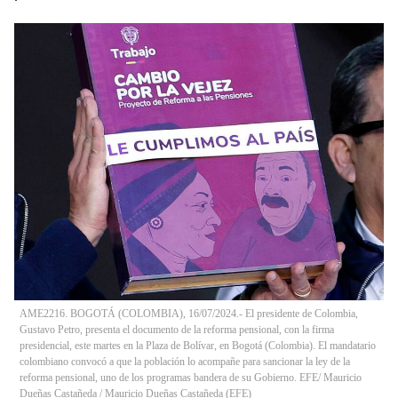
AME2216. BOGOTÁ (COLOMBIA), 16/07/2024.- El presidente de Colombia,
Gustavo Petro, presenta el documento de la reforma pensional, con la firma
presidencial, este martes en la Plaza de Bolívar, en Bogotá (Colombia). El mandatario
colombiano convocó a que la población lo acompañe para sancionar la ley de la
reforma pensional, uno de los programas bandera de su Gobierno. EFE/ Mauricio
Dueñas Castañeda
/
Mauricio Dueñas Castañeda
(
EFE
)