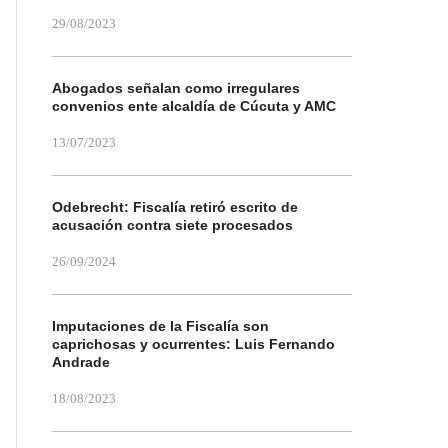
29/08/2023
Abogados señalan como irregulares
convenios ente alcaldía de Cúcuta y AMC
13/07/2023
Odebrecht: Fiscalía retiró escrito de
acusación contra siete procesados
26/09/2024
Imputaciones de la Fiscalía son
caprichosas y ocurrentes: Luis Fernando
Andrade
18/08/2023