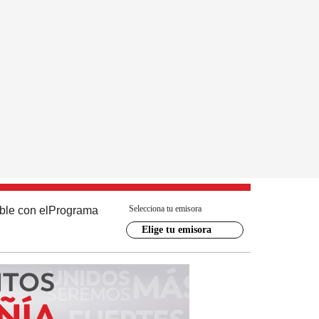
Selecciona tu emisora
ble con el
Programa
Elige tu emisora