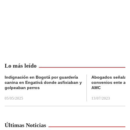
Lo más leído
Indignación en Bogotá por guardería
Abogados señalan 
canina en Engativá donde asfixiaban y
convenios ente alc
golpeaban perros
AMC
05/05/2025
13/07/2023
Últimas Noticias