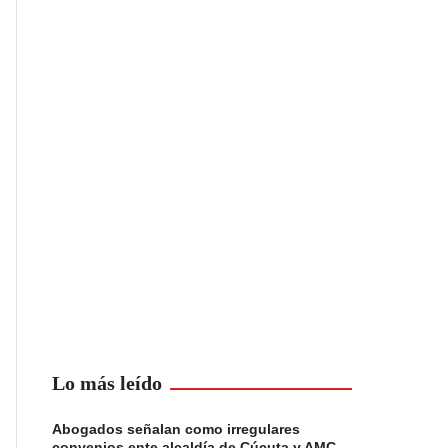
Lo más leído
Abogados señalan como irregulares
convenios ente alcaldía de Cúcuta y AMC