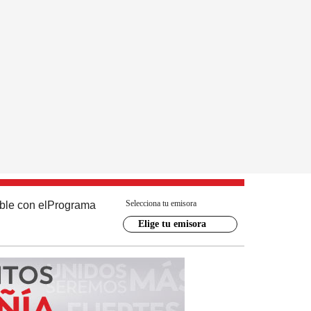
Selecciona tu emisora
ble con el
Programa
Elige tu emisora