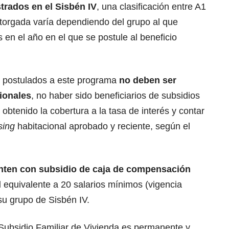
trados en el
Sisbén
IV
, una clasificación entre A1
otorgada varía dependiendo del grupo al que
 en el año en el que se postule al beneficio
s postulados a este programa
no deben ser
ionales
, no haber sido beneficiarios de subsidios
 obtenido la cobertura a la tasa de interés y contar
sing
habitacional aprobado y reciente, según el
nten con subsidio de caja de compensación
l
equivalente a 20
salarios
mínimos (vigencia
u grupo de Sisbén IV.
 Subsidio Familiar de Vivienda es permanente y