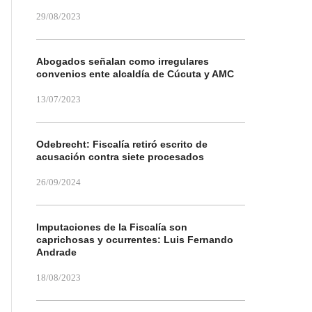
29/08/2023
Abogados señalan como irregulares
convenios ente alcaldía de Cúcuta y AMC
13/07/2023
Odebrecht: Fiscalía retiró escrito de
acusación contra siete procesados
26/09/2024
Imputaciones de la Fiscalía son
caprichosas y ocurrentes: Luis Fernando
Andrade
18/08/2023