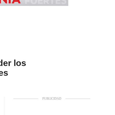
er los
es