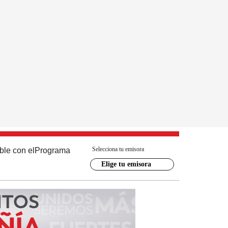
Selecciona tu emisora
ble con el
Programa
Elige tu emisora