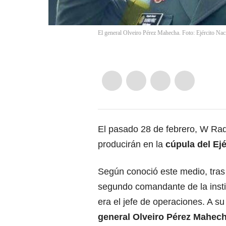
El general Olveiro Pérez Mahecha. Foto: Ejército Nac
El pasado 28 de febrero, W Rad
producirán en la
cúpula del Ejé
Según conoció este medio, tras
segundo comandante de la instit
era el jefe de operaciones. A su
general Olveiro Pérez Mahec