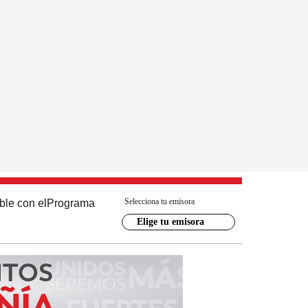
Selecciona tu emisora
ble con el
Programa
Elige tu emisora