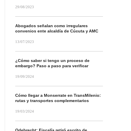
29/08/2023
Abogados señalan como irregulares
convenios ente alcaldía de Cúcuta y AMC
13/07/2023
¿Cómo saber si tengo un proceso de
embargo? Paso a paso para verificar
19/09/2024
Cómo llegar a Monserrate en TransMilenio:
rutas y transportes complementarios
19/03/2024
Odebrecht: Fiscalía retiró escrito de