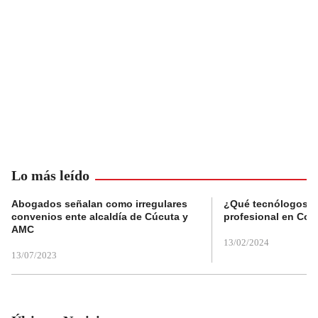
Lo más leído
Abogados señalan como irregulares
¿Qué tecnólogos re
convenios ente alcaldía de Cúcuta y
profesional en Col
AMC
13/02/2024
13/07/2023